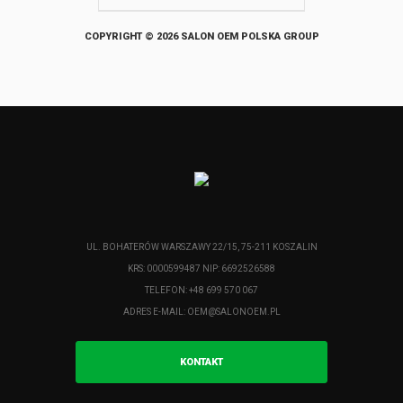
COPYRIGHT © 2026 SALON OEM POLSKA GROUP
UL. BOHATERÓW WARSZAWY 22/15, 75-211 KOSZALIN
KRS: 0000599487 NIP: 6692526588
TELEFON: +48 699 570 067
ADRES E-MAIL:
OEM@SALONOEM.PL
KONTAKT