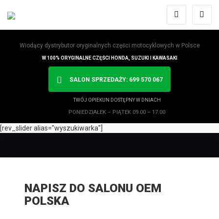
Wiodący dystrybutor oryginalnych części motocyklowych w Polsce
W 100% ORYGINALNE CZĘŚCI HONDA, SUZUKI I KAWASAKI
SALON SPRZEDAŻY: 699 570 067
TWÓJ OPIEKUN DOSTĘPNY W DNIACH
PONIEDZIAŁEK – PIĄTEK 09.00 – 17.00
[rev_slider alias="wyszukiwarka"]
NAPISZ DO SALONU OEM
POLSKA