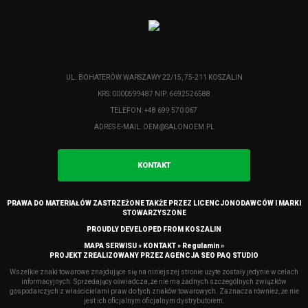
UL. BOHATERÓW WARSZAWY 22/15, 75-211 KOSZALIN
KRS: 0000599487 NIP: 6692526588
TELEFON: +48 699 570 067
ADRES E-MAIL:
OEM@SALONOEM.PL
KONTAKT
PRAWA DO MATERIAŁÓW ZASTRZEŻONE TAKŻE PRZEZ LICENCJONODAWCÓW I MARKI
STOWARZYSZONE
PROUDLY DEVELOPED FROM KOSZALIN
MAPA SERWISU »
KONTAKT »
Regulamin »
PROJEKT ZREALIZOWANY PRZEZ
AGENCJA SEO PAQ STUDIO
Wszelkie znaki towarowe znajdujące się na niniejszej stronie użyte zostały jedynie w celach
informacyjnych. Sprzedający oświadcza, że nie ma żadnych szczególnych związków
gospodarczych z właścicielami praw do tych znaków towarowych. Zaznacza również, że nie
jest ich oficjalnym oficjalnym dystrybutorem.