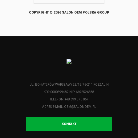
COPYRIGHT © 2026 SALON OEM POLSKA GROUP
UL. BOHATERÓW WARSZAWY 22/15, 75-211 KOSZALIN
KRS: 0000599487 NIP: 6692526588
TELEFON: +48 699 570 067
ADRES E-MAIL:
OEM@SALONOEM.PL
KONTAKT