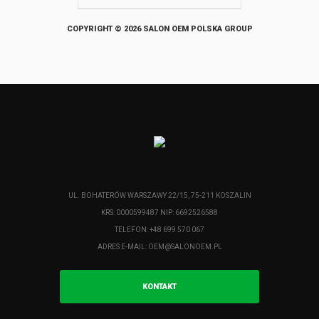
COPYRIGHT © 2026 SALON OEM POLSKA GROUP
UL. BOHATERÓW WARSZAWY 22/15, 75-211 KOSZALIN
KRS: 0000599487 NIP: 6692526588
TELEFON: +48 699 570 067
ADRES E-MAIL:
OEM@SALONOEM.PL
KONTAKT