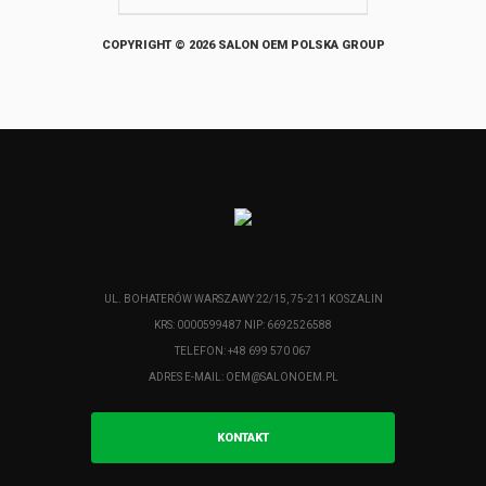
COPYRIGHT © 2026 SALON OEM POLSKA GROUP
UL. BOHATERÓW WARSZAWY 22/15, 75-211 KOSZALIN
KRS: 0000599487 NIP: 6692526588
TELEFON: +48 699 570 067
ADRES E-MAIL:
OEM@SALONOEM.PL
KONTAKT