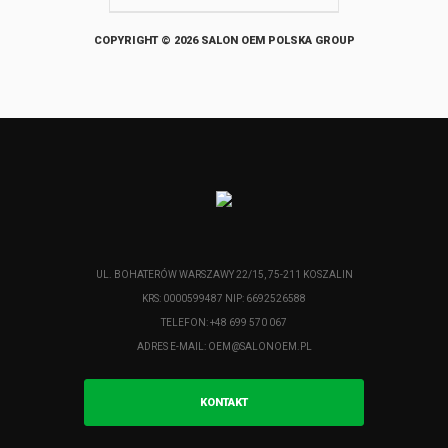
COPYRIGHT © 2026 SALON OEM POLSKA GROUP
UL. BOHATERÓW WARSZAWY 22/15, 75-211 KOSZALIN
KRS: 0000599487 NIP: 6692526588
TELEFON: +48 699 570 067
ADRES E-MAIL:
OEM@SALONOEM.PL
KONTAKT