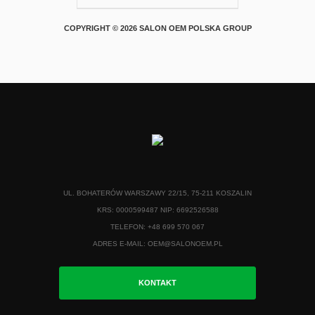
COPYRIGHT © 2026 SALON OEM POLSKA GROUP
UL. BOHATERÓW WARSZAWY 22/15, 75-211 KOSZALIN
KRS: 0000599487 NIP: 6692526588
TELEFON: +48 699 570 067
ADRES E-MAIL:
OEM@SALONOEM.PL
KONTAKT