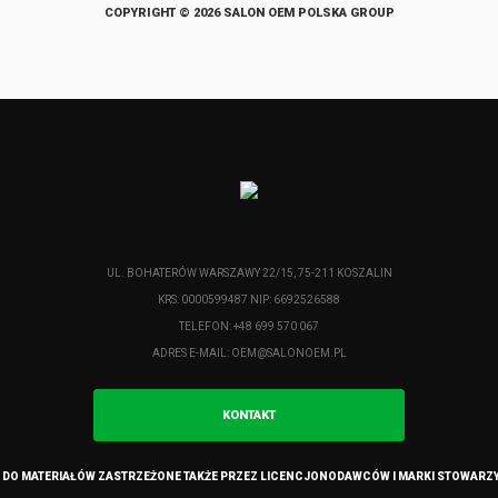
COPYRIGHT © 2026 SALON OEM POLSKA GROUP
UL. BOHATERÓW WARSZAWY 22/15, 75-211 KOSZALIN
KRS: 0000599487 NIP: 6692526588
TELEFON: +48 699 570 067
ADRES E-MAIL:
OEM@SALONOEM.PL
KONTAKT
 DO MATERIAŁÓW ZASTRZEŻONE TAKŻE PRZEZ LICENCJONODAWCÓW I MARKI STOWARZ