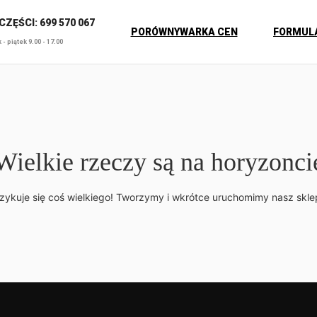
ZĘŚCI: 699 570 067
PORÓWNYWARKA CEN
FORMUL
- piątek 9.00 - 17.00
Wielkie rzeczy są na horyzonci
zykuje się coś wielkiego! Tworzymy i wkrótce uruchomimy nasz skle