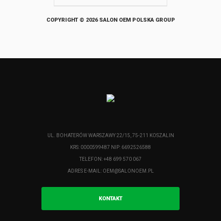
COPYRIGHT © 2026 SALON OEM POLSKA GROUP
UL. BOHATERÓW WARSZAWY 22/15, 75-211 KOSZALIN
KRS: 0000599487 NIP: 6692526588
TELEFON: +48 699 570 067
ADRES E-MAIL:
OEM@SALONOEM.PL
KONTAKT