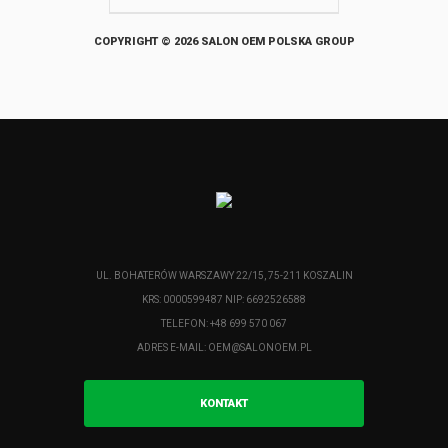
COPYRIGHT © 2026 SALON OEM POLSKA GROUP
UL. BOHATERÓW WARSZAWY 22/15, 75-211 KOSZALIN
KRS: 0000599487 NIP: 6692526588
TELEFON: +48 699 570 067
ADRES E-MAIL:
OEM@SALONOEM.PL
KONTAKT