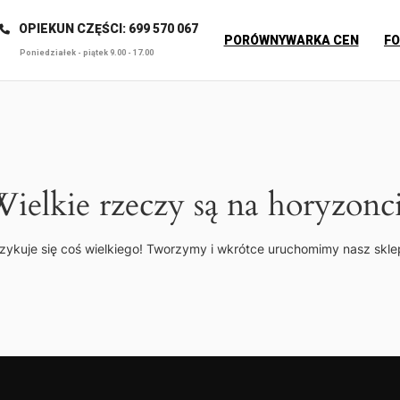
OPIEKUN CZĘŚCI: 699 570 067
PORÓWNYWARKA CEN
F
Poniedziałek - piątek 9.00 - 17.00
ielkie rzeczy są na horyzonc
zykuje się coś wielkiego! Tworzymy i wkrótce uruchomimy nasz skle