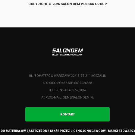
COPYRIGHT © 2026 SALON OEM POLSKA GROUP
UL. BOHATERÓW WARSZAWY 22/15, 75-211 KOSZALIN
KRS: 0000599487 NIP: 6692526588
TELEFON: +48 699 570 067
ADRES E-MAIL:
OEM@SALONOEM.PL
KONTAKT
 DO MATERIAŁÓW ZASTRZEŻONE TAKŻE PRZEZ LICENCJONODAWCÓW I MARKI STOWARZ