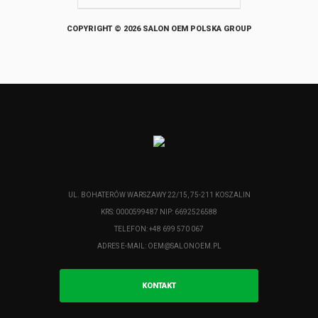
COPYRIGHT © 2026 SALON OEM POLSKA GROUP
UL. BOHATERÓW WARSZAWY 22/15, 75-211 KOSZALIN
KRS: 0000599487 NIP: 6692526588
TELEFON: +48 699 570 067
ADRES E-MAIL:
OEM@SALONOEM.PL
KONTAKT