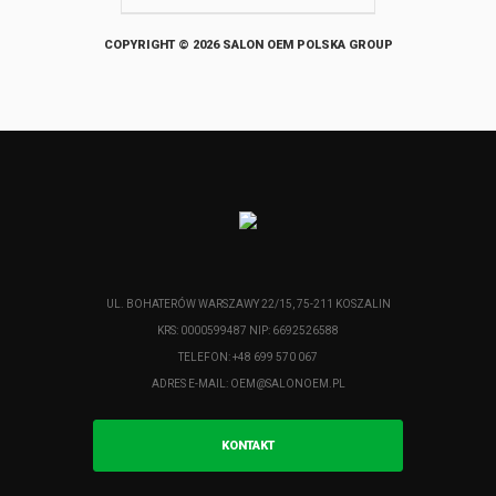
COPYRIGHT © 2026 SALON OEM POLSKA GROUP
UL. BOHATERÓW WARSZAWY 22/15, 75-211 KOSZALIN
KRS: 0000599487 NIP: 6692526588
TELEFON: +48 699 570 067
ADRES E-MAIL:
OEM@SALONOEM.PL
KONTAKT