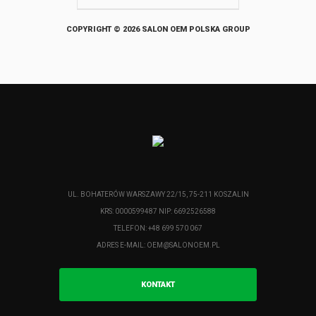
COPYRIGHT © 2026 SALON OEM POLSKA GROUP
UL. BOHATERÓW WARSZAWY 22/15, 75-211 KOSZALIN
KRS: 0000599487 NIP: 6692526588
TELEFON: +48 699 570 067
ADRES E-MAIL:
OEM@SALONOEM.PL
KONTAKT