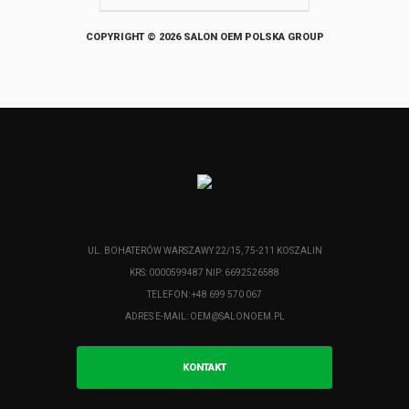
COPYRIGHT © 2026 SALON OEM POLSKA GROUP
UL. BOHATERÓW WARSZAWY 22/15, 75-211 KOSZALIN
KRS: 0000599487 NIP: 6692526588
TELEFON: +48 699 570 067
ADRES E-MAIL:
OEM@SALONOEM.PL
KONTAKT