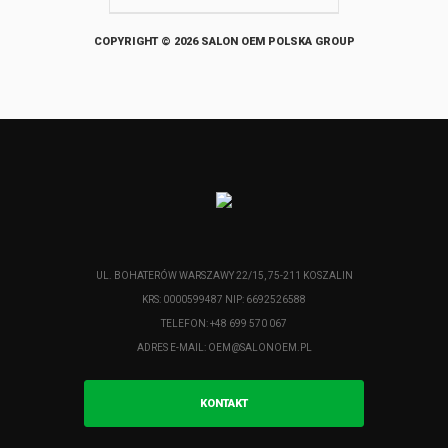
COPYRIGHT © 2026 SALON OEM POLSKA GROUP
UL. BOHATERÓW WARSZAWY 22/15, 75-211 KOSZALIN
KRS: 0000599487 NIP: 6692526588
TELEFON: +48 699 570 067
ADRES E-MAIL:
OEM@SALONOEM.PL
KONTAKT