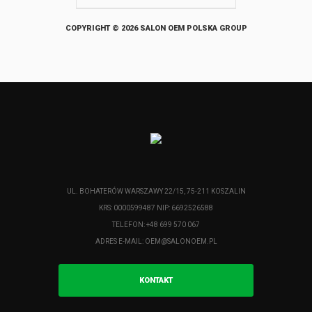
COPYRIGHT © 2026 SALON OEM POLSKA GROUP
UL. BOHATERÓW WARSZAWY 22/15, 75-211 KOSZALIN
KRS: 0000599487 NIP: 6692526588
TELEFON: +48 699 570 067
ADRES E-MAIL:
OEM@SALONOEM.PL
KONTAKT