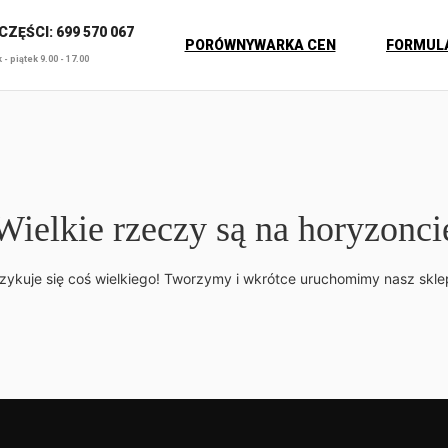
ZĘŚCI: 699 570 067
PORÓWNYWARKA CEN
FORMUL
- piątek 9.00 - 17.00
Wielkie rzeczy są na horyzonci
zykuje się coś wielkiego! Tworzymy i wkrótce uruchomimy nasz skle