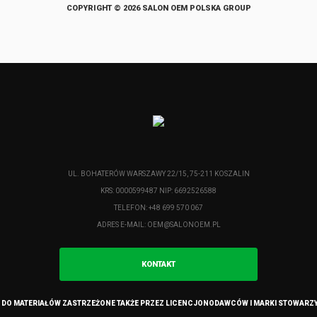
COPYRIGHT © 2026 SALON OEM POLSKA GROUP
UL. BOHATERÓW WARSZAWY 22/15, 75-211 KOSZALIN
KRS: 0000599487 NIP: 6692526588
TELEFON: +48 699 570 067
ADRES E-MAIL:
OEM@SALONOEM.PL
KONTAKT
 DO MATERIAŁÓW ZASTRZEŻONE TAKŻE PRZEZ LICENCJONODAWCÓW I MARKI STOWARZ