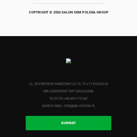
COPYRIGHT © 2026 SALON OEM POLSKA GROUP
UL. BOHATERÓW WARSZAWY 22/15, 75-211 KOSZALIN
KRS: 0000599487 NIP: 6692526588
TELEFON: +48 699 570 067
ADRES E-MAIL:
OEM@SALONOEM.PL
KONTAKT