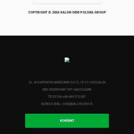
COPYRIGHT © 2026 SALON OEM POLSKA GROUP
UL. BOHATERÓW WARSZAWY 22/15, 75-211 KOSZALIN
KRS: 0000599487 NIP: 6692526588
TELEFON: +48 699 570 067
ADRES E-MAIL:
OEM@SALONOEM.PL
KONTAKT