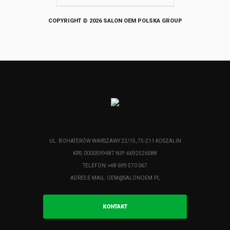
COPYRIGHT © 2026 SALON OEM POLSKA GROUP
UL. BOHATERÓW WARSZAWY 22/15, 75-211 KOSZALIN
KRS: 0000599487 NIP: 6692526588
TELEFON: +48 699 570 067
ADRES E-MAIL:
OEM@SALONOEM.PL
KONTAKT