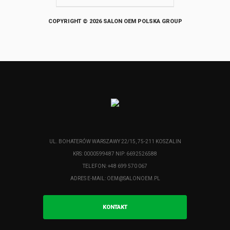
COPYRIGHT © 2026 SALON OEM POLSKA GROUP
UL. BOHATERÓW WARSZAWY 22/15, 75-211 KOSZALIN
KRS: 0000599487 NIP: 6692526588
TELEFON: +48 699 570 067
ADRES E-MAIL:
OEM@SALONOEM.PL
KONTAKT