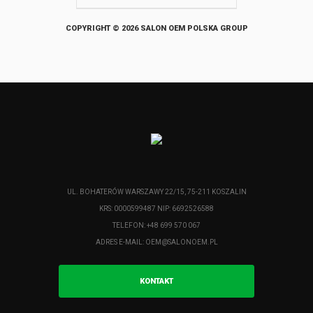
COPYRIGHT © 2026 SALON OEM POLSKA GROUP
UL. BOHATERÓW WARSZAWY 22/15, 75-211 KOSZALIN
KRS: 0000599487 NIP: 6692526588
TELEFON: +48 699 570 067
ADRES E-MAIL:
OEM@SALONOEM.PL
KONTAKT