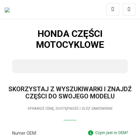
HONDA CZĘŚCI
MOTOCYKLOWE
SKORZYSTAJ Z WYSZUKIWARKI I ZNAJDŹ
CZĘŚCI DO SWOJEGO MODELU
SPRAWDŹ CENĘ, DOSTĘPNOŚĆ I ZŁÓŻ ZAMÓWIENIE
Numer OEM:
Czym jest nr OEM?