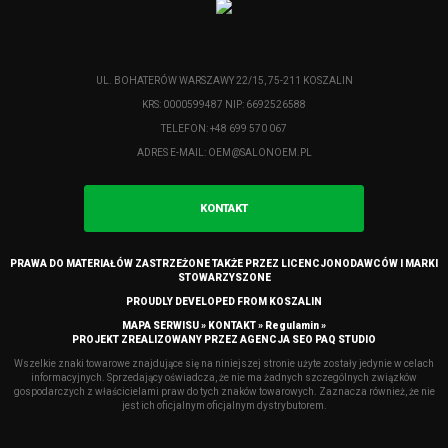
UL. BOHATERÓW WARSZAWY 22/15, 75-211 KOSZALIN
KRS: 0000599487 NIP: 6692526588
TELEFON: +48 699 570 067
ADRES E-MAIL:
OEM@SALONOEM.PL
KONTAKT
PRAWA DO MATERIAŁÓW ZASTRZEŻONE TAKŻE PRZEZ LICENCJONODAWCÓW I MARKI
STOWARZYSZONE
PROUDLY DEVELOPED FROM KOSZALIN
MAPA SERWISU »
KONTAKT »
Regulamin »
PROJEKT ZREALIZOWANY PRZEZ
AGENCJA SEO PAQ STUDIO
Wszelkie znaki towarowe znajdujące się na niniejszej stronie użyte zostały jedynie w celach
informacyjnych. Sprzedający oświadcza, że nie ma żadnych szczególnych związków
gospodarczych z właścicielami praw do tych znaków towarowych. Zaznacza również, że nie
jest ich oficjalnym oficjalnym dystrybutorem.