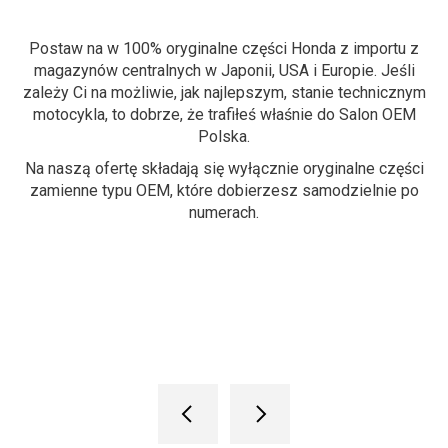
Postaw na w 100% oryginalne części Honda z importu z
magazynów centralnych w Japonii, USA i Europie. Jeśli
zależy Ci na możliwie, jak najlepszym, stanie technicznym
s
motocykla, to dobrze, że trafiłeś właśnie do Salon OEM
Wy
y
Polska.
e
Na naszą ofertę składają się wyłącznie oryginalne części
t
 z
zamienne typu OEM, które dobierzesz samodzielnie po
as
numerach.